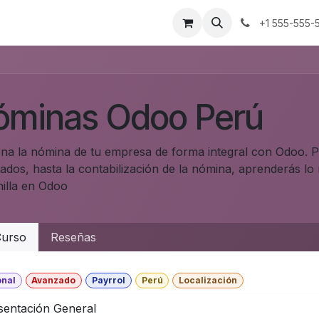
s
+1 555-555-
óminas Odoo Perú
ona la nómina de tu empresa de forma integral con Odoo. P
ados, hasta la contabilización de la nómina, aprenderás lo
nilla en Odoo
urso
Reseñas
onal
Avanzado
Payrrol
Perú
Localización
sentación General