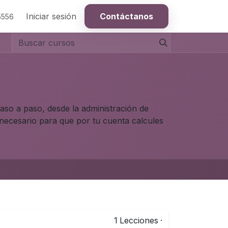
Iniciar sesión
Contáctanos
5556
aso a paso, desde la administración de
 necesario para que por tu cuenta calcules
1
Lecciones
·