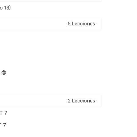
o 13)
5
Lecciones
·
 😎
2
Lecciones
·
T 7
T 7