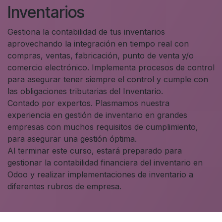
Inventarios
Gestiona la contabilidad de tus inventarios
aprovechando la integración en tiempo real con
compras, ventas, fabricación, punto de venta y/o
comercio electrónico. Implementa procesos de control
para asegurar tener siempre el control y cumple con
las obligaciones tributarias del Inventario.
Contado por expertos. Plasmamos nuestra
experiencia en gestión de inventario en grandes
empresas con muchos requisitos de cumplimiento,
para asegurar una gestión óptima.
Al terminar este curso, estará preparado para
gestionar la contabilidad financiera del inventario en
Odoo y realizar implementaciones de inventario a
diferentes rubros de empresa.