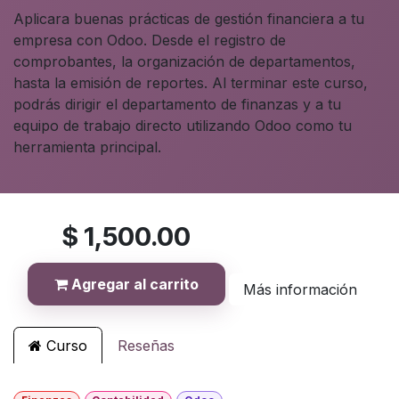
Aplicara buenas prácticas de gestión financiera a tu
empresa con Odoo. Desde el registro de
comprobantes, la organización de departamentos,
hasta la emisión de reportes. Al terminar este curso,
podrás dirigir el departamento de finanzas y a tu
equipo de trabajo directo utilizando Odoo como tu
herramienta principal.
$
1,500.00
Agregar al carrito
Más información
Curso
Reseñas