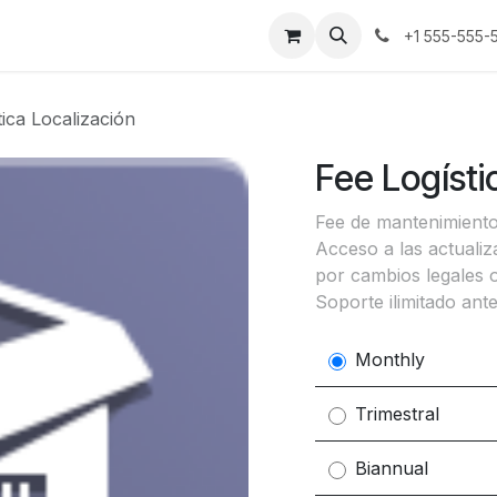
s
+1 555-555-
tica Localización
Fee Logísti
Fee de mantenimiento
Acceso a las actualiz
por cambios legales 
Soporte ilimitado an
Monthly
Trimestral
Biannual