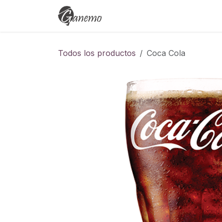
Ir al contenido
Eventos
Cursos
Empleo
Todos los productos
Coca Cola