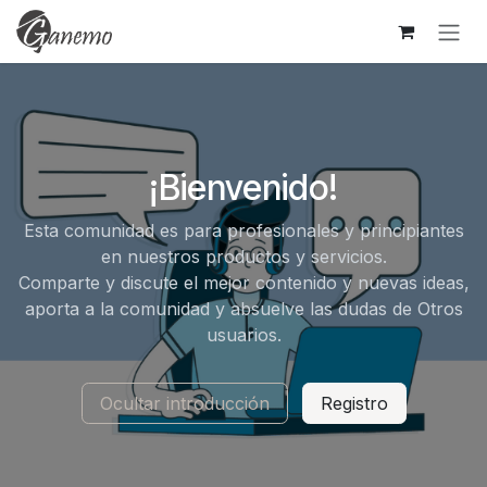
Ir al contenido
¡Bienvenido!
Esta comunidad es para profesionales y principiantes
en nuestros productos y servicios.
Comparte y discute el mejor contenido y nuevas ideas,
aporta a la comunidad y absuelve las dudas de Otros
usuarios.
Ocultar introducción
Registro