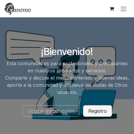
Ir al contenido
¡Bienvenido!
Esta comunidad es para profesionales y principiantes
en nuestros productos y servicios.
Comparte y discute el mejor contenido y nuevas ideas,
aporta a la comunidad y absuelve las dudas de Otros
usuarios.
Ocultar introducción
Registro