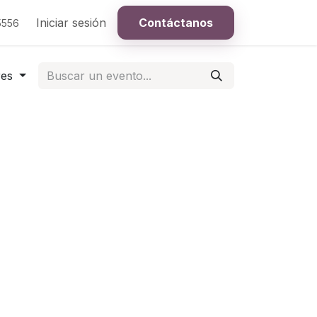
Iniciar sesión
Contáctanos
5556
res