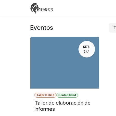
Ir al contenido
Eventos
Cursos
Empleo
Eventos
SET.
07
Taller Online
Contabilidad
Taller de elaboración de
Informes