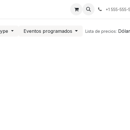
s
+1 555-555-
Type
Eventos programados
Dóla
Lista de precios: