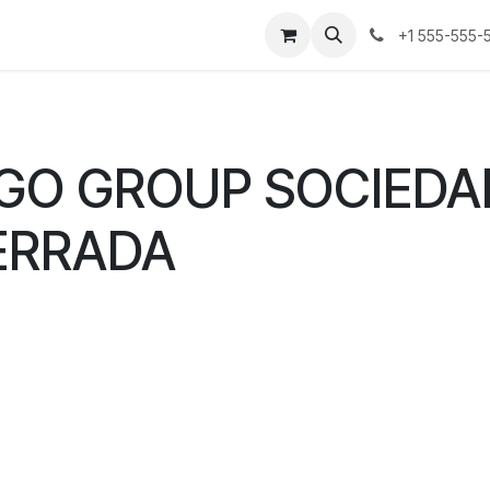
s
+1 555-555-
IGO GROUP SOCIED
ERRADA