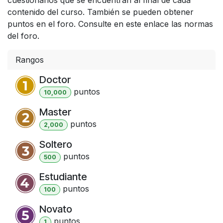
contenido del curso. También se pueden obtener
puntos en el foro. Consulte en este enlace las normas
del foro.
Rangos
Doctor
punto
s
10,000
Master
punto
s
2,000
Soltero
punto
s
500
Estudiante
punto
s
100
Novato
punto
s
1