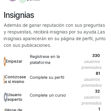
Insignias
Además de ganar reputación con sus preguntas
y respuestas, recibirá insignias por su ayuda.
Las
insignias aparecerán en su página de perfil, junto
con sus publicaciones.
330
Regístrese en la
Empezar
usuarios
plataforma
premiados
81
Conózcase
Complete su perfil
usuarios
a sí mismo
premiados
32
Usuario
Complete un curso
usuarios
experto
premiados
1
Héroe de