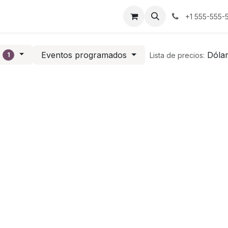
s
+1 555-555-
e
Eventos programados
Dóla
Lista de precios:
1