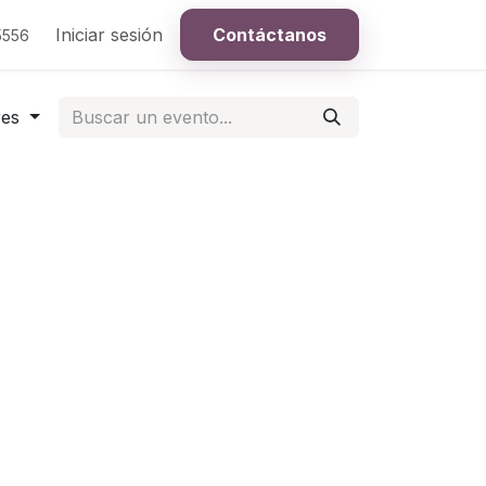
Iniciar sesión
Contáctanos
5556
res