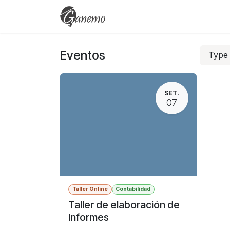
Ir al contenido
Eventos
Cursos
Empleo
Eventos
Typ
SET.
07
Taller Online
Contabilidad
Taller de elaboración de
Informes